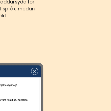
kräddarsydd för
tt språk, medan
ekt