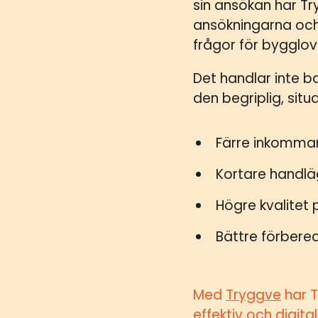
sin ansökan har Tr
ansökningarna och 
frågor för bygglov
Det handlar inte b
den begriplig, situ
Färre inkomman
Kortare handlä
Högre kvalitet
Bättre förber
Med
Tryggve
har T
effektiv och digi