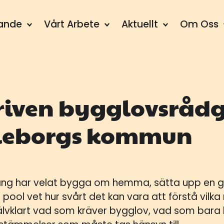
dande
Vårt Arbete
Aktuellt
Om Oss
riven bygglovsrådg
elleborgs kommun
ng har velat bygga om hemma, sätta upp en gä
ool vet hur svårt det kan vara att förstå vilka 
 självklart vad som kräver bygglov, vad som ba