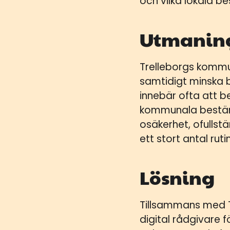
och vilka lokala b
Utmanin
Trelleborgs kommu
samtidigt minska 
innebär ofta att b
kommunala bestämme
osäkerhet, ofulls
ett stort antal rut
Lösning
Tillsammans med T
digital rådgivare 