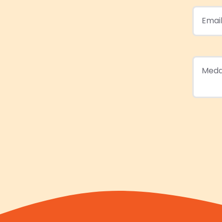
Email
Medd
Skicka