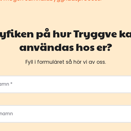
yfiken på hur Tryggve k
användas hos er?
Fyll i formuläret så hör vi av oss.
amn *
rnamn