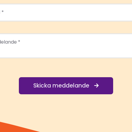
 *
elande *
 meddelande
Skicka meddelande