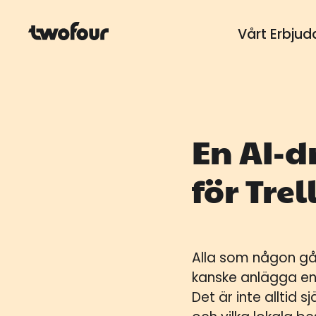
Vårt Erbju
En AI-d
för Tr
Alla som någon gå
kanske anlägga en p
Det är inte alltid