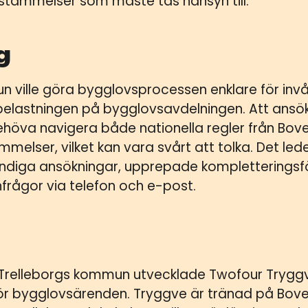
estämmelser som måste tas hänsyn till.
g
n ville göra bygglovsprocessen enklare för inv
belastningen på bygglovsavdelningen. Att ans
ehöva navigera både nationella regler från Bove
lser, vilket kan vara svårt att tolka. Det leder 
tändiga ansökningar, upprepade kompletteringsf
infrågor via telefon och e-post.
relleborgs kommun utvecklade Twofour Tryggve
för bygglovsärenden. Tryggve är tränad på Bove