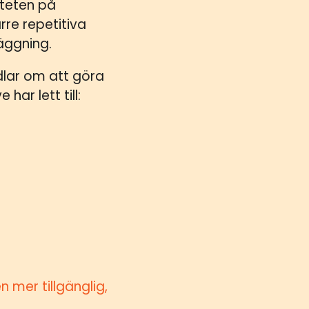
iteten på
rre repetitiva
äggning.
dlar om att göra
ar lett till:
 mer tillgänglig,