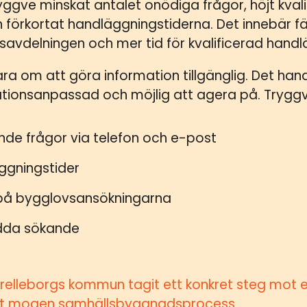
yggve minskat antalet onödiga frågor, höjt kval
förkortat handläggningstiderna. Det innebär fä
savdelningen och mer tid för kvalificerad handl
ara om att göra information tillgänglig. Det han
ationsanpassad och möjlig att agera på. Tryggve h
de frågor via telefon och e-post
ggningstider
 på bygglovsansökningarna
edda sökande
relleborgs kommun tagit ett konkret steg mot en
talt mogen samhällsbyggnadsprocess.