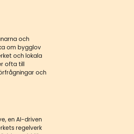
ånarna och
öka om bygglov
rket och lokala
ofta till
örfrågningar och
, en AI-driven
rkets regelverk