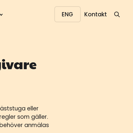
ENG
Kontakt
ivare
ststuga eller
regler som gäller.
ra behöver anmälas