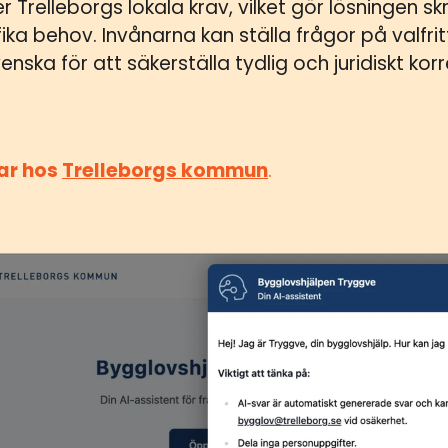
 Trelleborgs lokala krav, vilket gör lösningen s
a behov. Invånarna kan ställa frågor på valfri
enska för att säkerställa tydlig och juridiskt korr
ar hos
Trelleborgs kommun
.