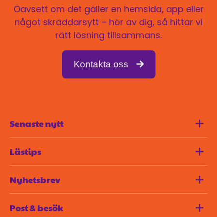
Oavsett om det gäller en hemsida, app eller
något skräddarsytt – hör av dig, så hittar vi
rätt lösning tillsammans.
Kontakta oss
Senaste nytt
Lästips
Blogg
Nyhetsbrev
Kontakt
Vi skriver om det senaste inom branschen –
Teknik vi behärskar
Post & besök
trender, tekniker och mycket mer. Missa inget!