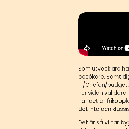
Som utvecklare har
besökare. Samtidig
IT/Chefen/budgete
hur sidan validerar
när det är frikoppl
det inte den klassi
Det är så vi har b