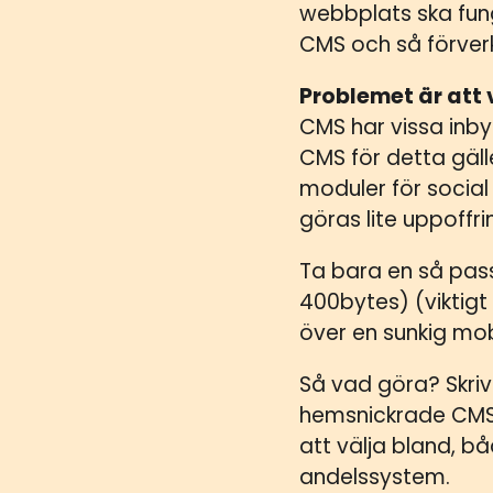
webbplats ska fung
CMS och så förverk
Problemet är att 
CMS har vissa inby
CMS för detta gälle
moduler för socia
göras lite uppoffrin
Ta bara en så pass
400bytes) (viktigt
över en sunkig mob
Så vad göra? Skriv
hemsnickrade CMS v
att välja bland, b
andelssystem.