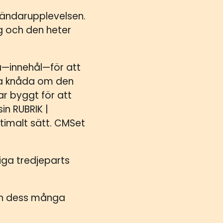
ändarupplevelsen.
ag och den heter
—innehål—för att
öka knåda om den
r byggt för att
in RUBRIK |
timalt sätt. CMSet
iga tredjeparts
och dess många