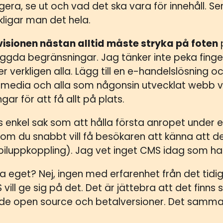
era, se ut och vad det ska vara för innehåll. Se
ligar man det hela.
visionen nästan alltid måste stryka på foten
ggda begränsningar. Jag tänker inte peka finger
r verkligen alla. Lägg till en e-handelslösning och
l media och alla som någonsin utvecklat webb 
gar för att få allt på plats.
 enkel sak som att hålla första anropet under et
 om du snabbt vill få besökaren att känna att d
iluppkoppling). Jag vet inget CMS idag som har
a eget? Nej, ingen med erfarenhet från det tidi
ill ge sig på det. Det är jättebra att det finns
åde open source och betalversioner. Det samma