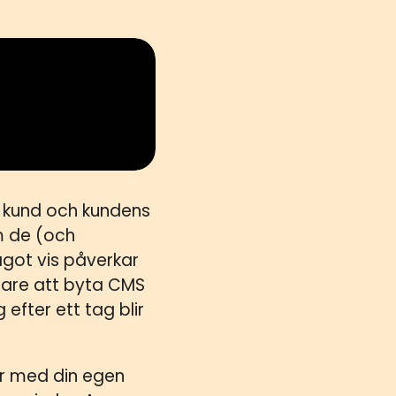
n kund och kundens
m de (och
got vis påverkar
nklare att byta CMS
efter ett tag blir
ör med din egen