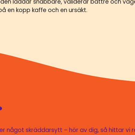
t den laddar snabbare, validerar bättre och väg
å en kopp kaffe och en ursäkt.
?
 något skräddarsytt – hör av dig, så hittar vi r