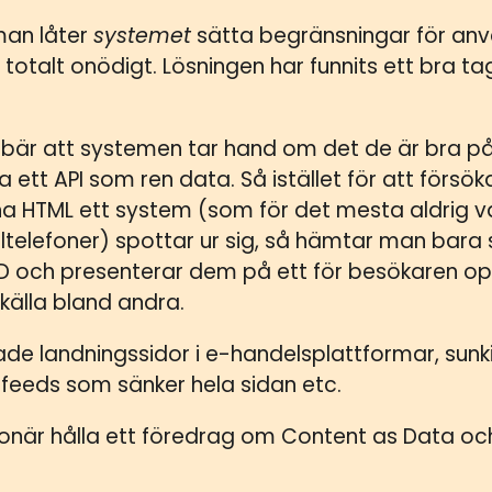
man låter
systemet
sätta begränsningar för anv
 totalt onödigt. Lösningen har funnits ett bra t
är att systemen tar hand om det de är bra på
ia ett API som ren data. Så istället för att förs
 HTML ett system (som för det mesta aldrig va
telefoner) spottar ur sig, så hämtar man bara s
ILD och presenterar dem på ett för besökaren op
 källa bland andra.
de landningssidor i e-handelsplattformar, sunk
erfeeds som sänker hela sidan etc.
isionär hålla ett föredrag om Content as Data 