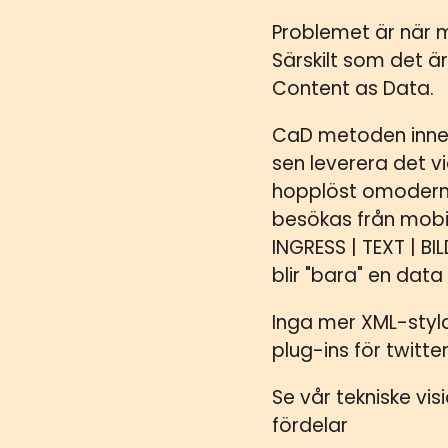
Problemet är när 
Särskilt som det är
Content as Data.
CaD metoden inneb
sen leverera det v
hopplöst omoderna
besökas från mobil
INGRESS | TEXT | B
blir "bara" en data
Inga mer XML-styla
plug-ins för twitt
Se vår tekniske v
fördelar