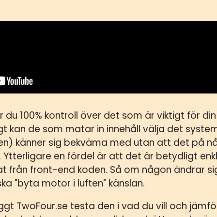
 du 100% kontroll över det som är viktigt för di
t kan de som matar in innehåll välja det syste
n) känner sig bekväma med utan att det på nå
. Ytterligare en fördel är att det är betydligt e
at från front-end koden. Så om någon ändrar sig 
ska "byta motor i luften" känslan.
yggt TwoFour.se testa den i vad du vill och jämf