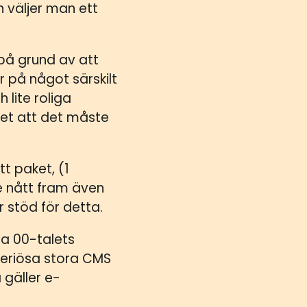
n väljer man ett
på grund av att
 på något särskilt
 lite roliga
vet att det måste
t paket, (1
e nått fram även
 stöd för detta.
ga 00-talets
 seriösa stora CMS
 gäller e-