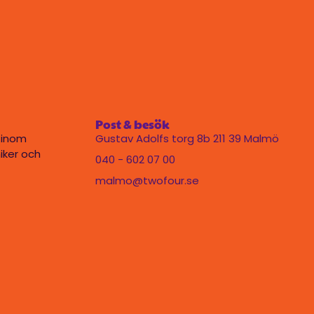
Post & besök
 inom
Gustav Adolfs torg 8b 211 39 Malmö
iker och
040 - 602 07 00
malmo@twofour.se