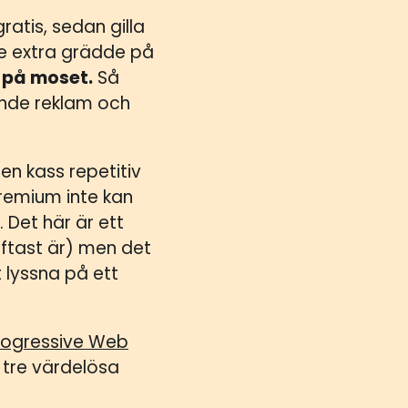
ratis, sedan gilla
te extra grädde på
 på moset.
Så
rande reklam och
gen kass repetitiv
premium inte kan
 Det här är ett
oftast är) men det
t lyssna på ett
ogressive Web
r tre värdelösa