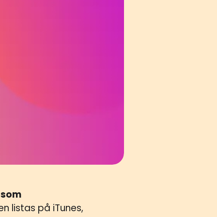
n som
n listas på iTunes,