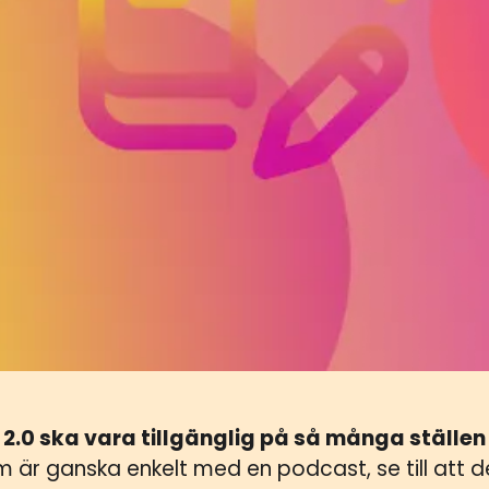
an 2.0 ska vara tillgänglig på så många ställe
är ganska enkelt med en podcast, se till att de