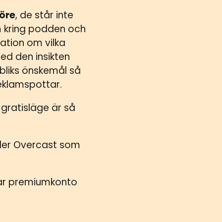
 öre
, de står inte
am kring podden och
ation om vilka
Med den insikten
ubliks önskemål så
reklamspottar.
 gratisläge är så
ller Overcast som
 har premiumkonto