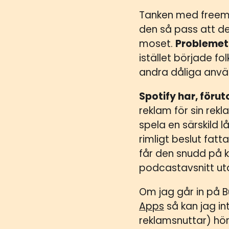
Tanken med freemium
den så pass att d
moset.
Problemet
istället började fo
andra dåliga anvä
Spotify har, föru
reklam för sin rek
spela en särskild l
rimligt beslut fat
får den snudd på ko
podcastavsnitt uta
Om jag går in på B
Apps
så kan jag int
reklamsnuttar) hör