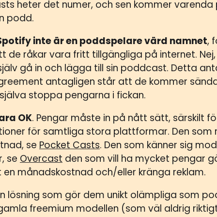
asts heter det numer, och sen kommer varenda
in podd.
 Spotify inte är en poddspelare värd namnet
, 
 de råkar vara fritt tillgängliga på internet. Ne
 själv gå in och lägga till sin poddcast. Detta an
Agreement antagligen står att de kommer sänd
själva stoppa pengarna i fickan.
vara OK
. Pengar måste in på nått sätt, särskilt fö
tioner för samtliga stora plattformar. Den som n
tnad, se
Pocket Casts
. Den som känner sig mod
r, se
Overcast
den som vill ha mycket pengar gö
 ut en månadskostnad och/eller kränga reklam.
en lösning som gör dem unikt olämpliga som po
gamla freemium modellen (som väl aldrig riktigt