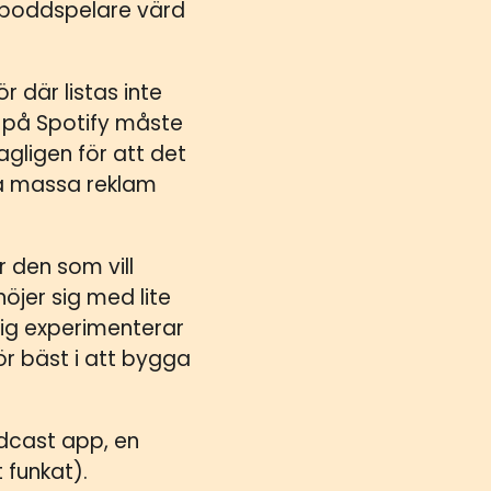
 poddspelare värd
för där listas inte
j, på Spotify måste
tagligen för att det
a massa reklam
r den som vill
öjer sig med lite
ig experimenterar
r bäst i att bygga
dcast app, en
 funkat).