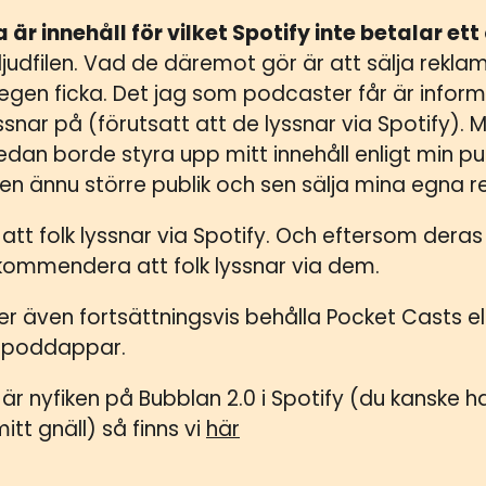
 är innehåll för vilket Spotify inte betalar ett
 ljudfilen. Vad de däremot gör är att sälja rekl
gen ficka. Det jag som podcaster får är inform
ssnar på (förutsatt att de lyssnar via Spotify). 
sedan borde styra upp mitt innehåll enligt min p
en ännu större publik och sen sälja mina egna 
 att folk lyssnar via Spotify. Och eftersom deras
rekommendera att folk lyssnar via dem.
r även fortsättningsvis behålla Pocket Casts e
poddappar.
är nyfiken på Bubblan 2.0 i Spotify (du kanske
mitt gnäll) så finns vi
här