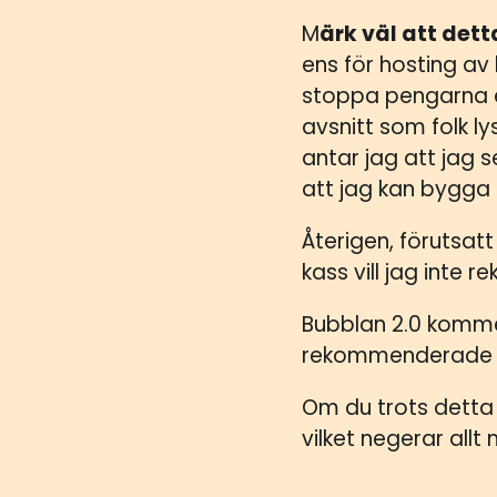
M
ärk väl att detta
ens för hosting av
stoppa pengarna e
avsnitt som folk ly
antar jag att jag 
att jag kan bygga 
Återigen, förutsatt
kass vill jag inte 
Bubblan 2.0 komme
rekommenderade 
Om du trots detta 
vilket negerar allt 