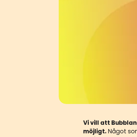
Vi vill att Bubbl
möjligt.
Något som 