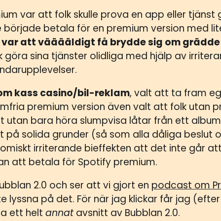
 var att folk skulle prova en app eller tjänst g
e började betala för en premium version med li
 var att vääääldigt få brydde sig om grädde
lk göra sina tjänster olidliga med hjälp av irrite
ndarupplevelser.
tom kass casino/bil-reklam
, valt att ta fram e
lamfria premium version även valt att folk utan 
åt utan bara höra slumpvisa låtar från ett album.
tat på solida grunder (så som alla dåliga beslut 
miskt irriterande bieffekten att det inte går at
n att betala för Spotify premium.
ubblan 2.0 och ser att vi gjort en
podcast om Pr
e lyssna på det. För när jag klickar får jag (efte
a ett helt
annat
avsnitt av Bubblan 2.0.