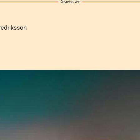
Skrivet av
Fredriksson