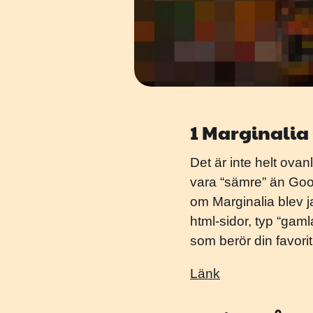
1 Marginalia
Det är inte helt ovan
vara “sämre” än Googl
om Marginalia blev j
html-sidor, typ “gaml
som berör din favori
Länk