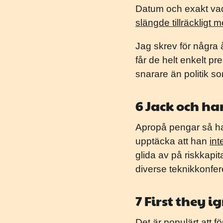
Datum och exakt vad 
slängde tillräckligt
Jag skrev för några 
får de helt enkelt p
snarare än politik s
6 Jack och h
Apropå pengar så har 
upptäcka att han
int
glida av på riskkapit
diverse teknikkonfer
7 First they i
Det är populärt att f