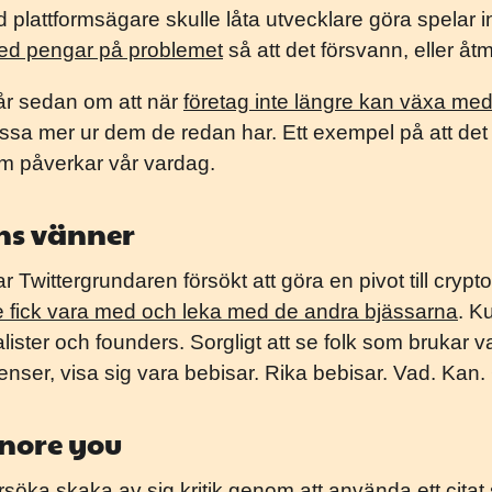
plattformsägare skulle låta utvecklare göra spelar in
 med pengar på problemet
så att det försvann, eller åt
år sedan om att när
företag inte längre kan växa m
ressa mer ur dem de redan har. Ett exempel på att de
om påverkar vår vardag.
ans vänner
Twittergrundaren försökt att göra en pivot till crypto,
e fick vara med och leka med de andra bjässarna
. K
alister och founders. Sorgligt att se folk som brukar 
enser, visa sig vara bebisar. Rika bebisar. Vad. Kan.
gnore you
örsöka skaka av sig kritik genom att använda ett citat