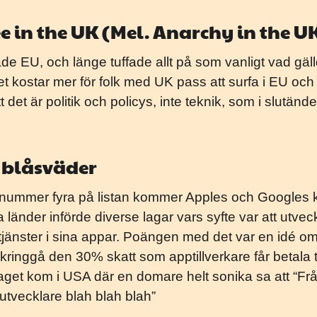
 in the UK (Mel. Anarchy in the U
e EU, och länge tuffade allt på som vanligt vad gälld
t det kostar mer för folk med UK pass att surfa i EU och
t det är politik och policys, inte teknik, som i slutän
i blåsväder
l nummer fyra på listan kommer Apples och Googles
 länder införde diverse lagar vars syfte var att utvec
tstjänster i sina appar. Poängen med det var en idé om
kringgå den 30% skatt som apptillverkare får betala t
aget kom i USA där en domare helt sonika sa att “
utvecklare blah blah blah”