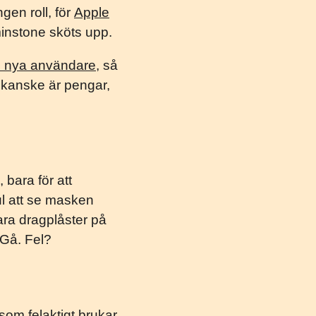
gen roll, för
Apple
minstone sköts upp.
ed nya användare
, så
t kanske är pengar,
 bara för att
ul att se masken
vara dragplåster på
 Gå. Fel?
 som felaktigt brukar