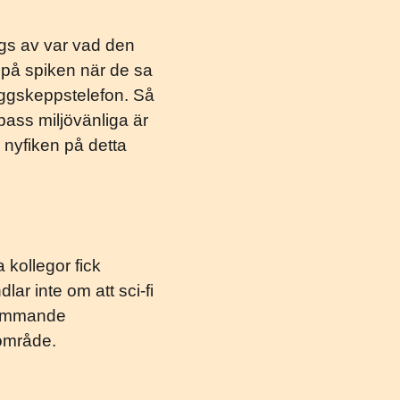
slogs av var vad den
 på spiken när de sa
laggskeppstelefon. Så
pass miljövänliga är
 nyfiken på detta
 kollegor fick
ar inte om att sci-fi
 kommande
 område.