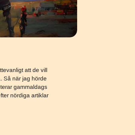
evanligt att de vill
a. Så när jag hörde
riterar gammaldags
ter nördiga artiklar