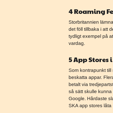
4 Roaming Fee
Storbritannien lämnad
det föll tillbaka i at
tydligt exempel på at
vardag.
5 App Stores 
Som kontrapunkt til
beskatta appar. Flera
betalt via tredjepar
så sätt skulle kunna 
Google. Hårdaste sl
SKA app stores låta 