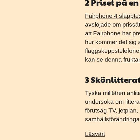
2 Priset på 
Fairphone 4 släppte
avslöjade om prissät
att Fairphone har pr
hur kommer det sig a
flaggskeppstelefoner
kan se denna
frukta
3 Skönlittera
Tyska militären anli
undersöka om litterat
förutsåg TV, jetplan
samhällsförändringar 
Läsvärt