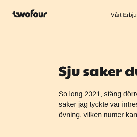
Vårt Erbj
Sju saker 
So long 2021, stäng dörre
saker jag tyckte var int
övning, vilken numer kan 