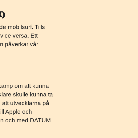
K)
e mobilsurf. Tills
 vice versa. Ett
den påverkar vår
 kamp om att kunna
klare skulle kunna ta
 att utvecklarna på
ill Apple och
Från och med DATUM