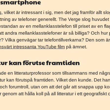
en smartphone
s
, vilket är intressant i sig, men det jag framför allt 
tning av telefoner generellt. The Verge slog huvudet
estandan av en mellanklasstelefon till priset av en f
tt andra mellanklasstelefoner är så billiga? Och hur 
? Vilka genvägar tar telefontillverkarna? Den som är
nsvärt intressanta YouTube film
på ämnet.
tur kan förutse framtiden
tade en litteraturprofessor som tillsammans med några
ur kan förutspå framtiden. Vilket den kunde. Det handl
, och forumtroll, utan om att det går att snappa upp
genom att hålla koll på all litteratur i ett geografiskt