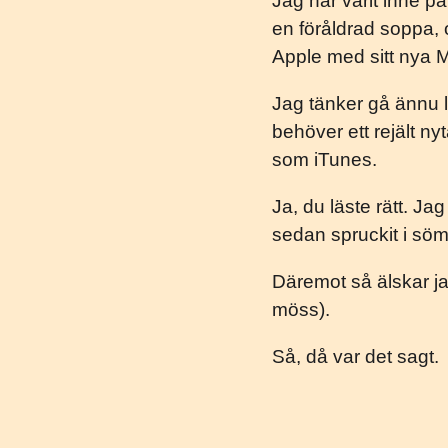
Jag har varit inne på
en föråldrad soppa, 
Apple med sitt nya M
Jag tänker gå ännu l
behöver ett rejält n
som iTunes.
Ja, du läste rätt. Ja
sedan spruckit i sö
Däremot så älskar j
möss).
Så, då var det sagt.