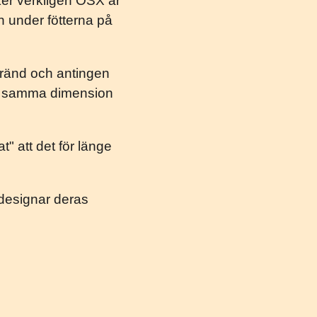
cker verkligen OSX är
n under fötterna på
gränd och antingen
e i samma dimension
t" att det för länge
 designar deras