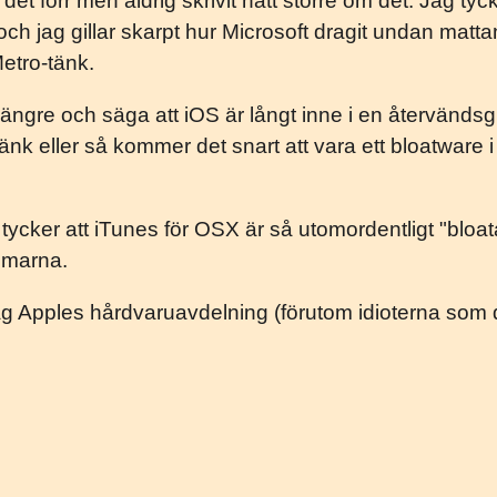
 det förr men aldrig skrivit nått större om det. Jag ty
och jag gillar skarpt hur Microsoft dragit undan matta
etro-tänk.
ängre och säga att iOS är långt inne i en återvänds
ytänk eller så kommer det snart att vara ett bloatwar
g tycker att iTunes för OSX är så utomordentligt "bloata
mmarna.
ag Apples hårdvaruavdelning (förutom idioterna som