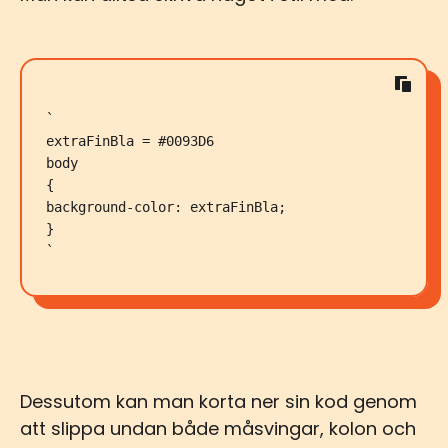
`

extraFinBla = #0093D6

body

{

background-color: extraFinBla;

}

`
Dessutom kan man korta ner sin kod genom
att slippa undan både måsvingar, kolon och