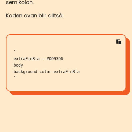
semikolon.
Koden ovan blir alltså:
`

extraFinBla = #0093D6

body

background-color extraFinBla

`