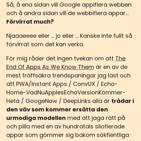
Så, å ena sidan vill Google appifiera webben
och å andra sidan vill de webbifiera appar…
Förvirrat much?
Njaaaeeee eller ... jo eller ... Kanske inte fullt så
förvirrat som det kan verka.
För mig råder det ingen tvekan om att
The
End Of Apps As We Know Them
är en av de
mest träffsäkra trendspaningar jag läst och
att PWA/Instant Apps / ConvUX / Echo-
Home-VadNuApplesEchoVersionKommer-
Heta / GoogeNow / DeepLinks alla är
trådar i
den väv som kommer ersätta den
urmodiga modellen
med att jaga rätt på
och pilla med en av hundratals silofierade
appar som gömmer sig bakom sökfientliga