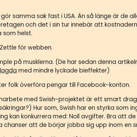
gör samma sak fast i USA. Än så länge är de a
öretagen och det i sin tur innebär att kostnader
ga som helst.
iZettle för webben.
imple på musklerna. (De har sedan denna artikeln 
lagda
med mindre lyckade bieffekter)
ter folk överföra pengar till Facebook-konton.
arbete med Swish-projektet är ett smart drag
säkringar?) Hur som, Swish har en styrka som i
ing kan konkurrera med: Noll avgifter. Bra att d
a chanser att de börjar jobba sig upp inom en s