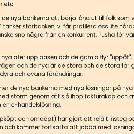
n etc.
e nya bankerna att börja låna ut till folk som v
" tänker storbanken, vi får profilera oss lite hår
nske sno några från en konkurrent. Pusha för vår
nya äter upp basen och de gamla flyr "uppåt". Ti
 vägen och de nya är de stora och de stora får
a dyra och ovana förändringar.
mer de nya bankerna med nya lösningar på nya
 med storm genom att slå ihop fakturaköp och a
 en e-handelslösning.
köpt och omdöpt) har gjort ett rejält insteg p
 och kommer fortsätta att jobba med lösninga