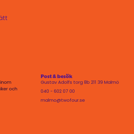
ätt
Post & besök
 inom
Gustav Adolfs torg 8b 211 39 Malmö
iker och
040 - 602 07 00
malmo@twofour.se