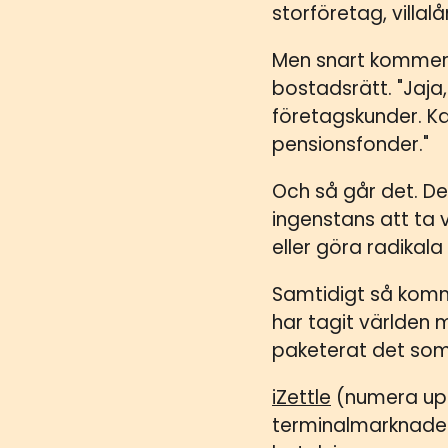
storföretag, villalå
Men snart kommer d
bostadsrätt. "Jaja,
företagskunder. Ka
pensionsfonder."
Och så går det. De 
ingenstans att ta
eller göra radikal
Samtidigt så kom
har tagit världen
paketerat det som
iZettle
(numera upp
terminalmarknaden