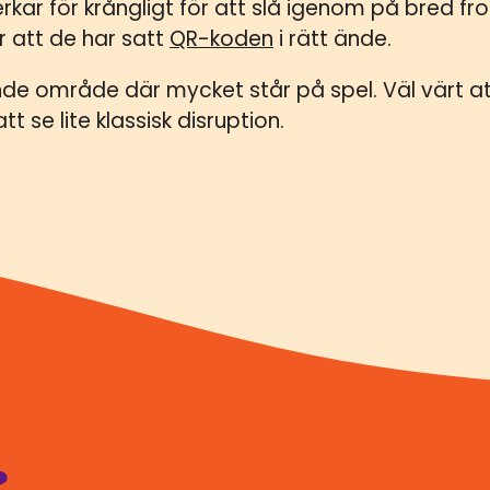
rkar för krångligt för att slå igenom på bred fron
ar att de har satt
QR-koden
i rätt ände.
de område där mycket står på spel. Väl värt att
t se lite klassisk disruption.
?