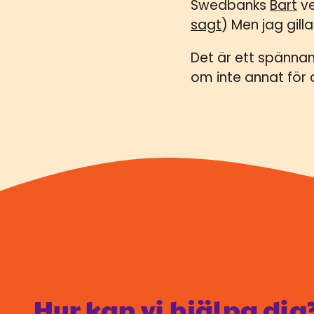
Swedbanks
Bart
ve
sagt
) Men jag gill
Det är ett spännan
om inte annat för at
Hur kan vi hjälpa dig