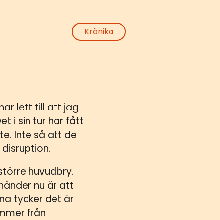
Krönika
 har lett till att jag
t i sin tur har fått
e. Inte så att de
 disruption.
större huvudbry.
händer nu är att
na tycker det är
ommer från