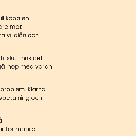
ill köpa en
dare mot
a villalån och
llslut finns det
 gå ihop med varan
 problem.
Klarna
vbetalning och
å
r för mobila