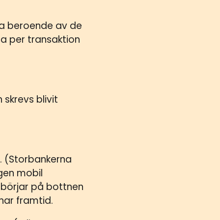
lla beroende av de
na per transaktion
skrevs blivit
. (Storbankerna
ngen mobil
e börjar på bottnen
nar framtid.