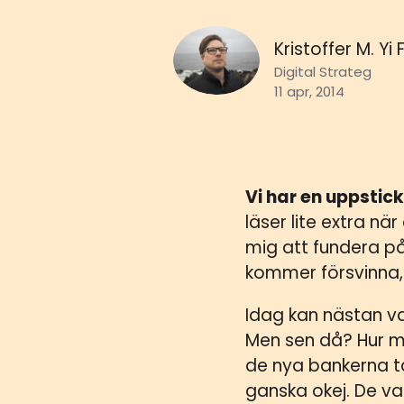
Kristoffer M. Yi
Digital Strateg
11 apr, 2014
Vi har en uppsti
läser lite extra nä
mig att fundera på
kommer försvinna, t
Idag kan nästan v
Men sen då? Hur m
de nya bankerna t
ganska okej. De v