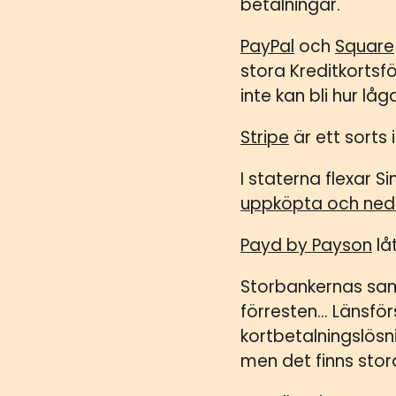
betalningar.
PayPal
och
Square
stora Kreditkortsf
inte kan bli hur lå
Stripe
är ett sorts 
I staterna flexar S
uppköpta och ned
Payd by Payson
lå
Storbankernas sam
förresten… Länsför
kortbetalningslösn
men det finns stor