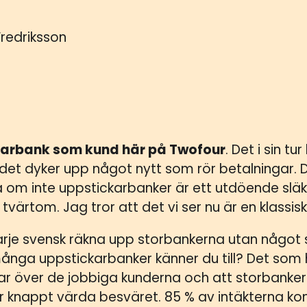
 Fredriksson
ckarbank som kund här på Twofour
. Det i sin tur
r det dyker upp något nytt som rör betalningar. De
 om inte uppstickarbanker är ett utdöende släkt
värtom. Jag tror att det vi ser nu är en klassisk
arje svensk räkna upp storbankerna utan något 
ånga uppstickarbanker känner du till? Det som 
ar över de jobbiga kunderna och att storbanker
ar knappt värda besväret. 85 % av intäkterna k