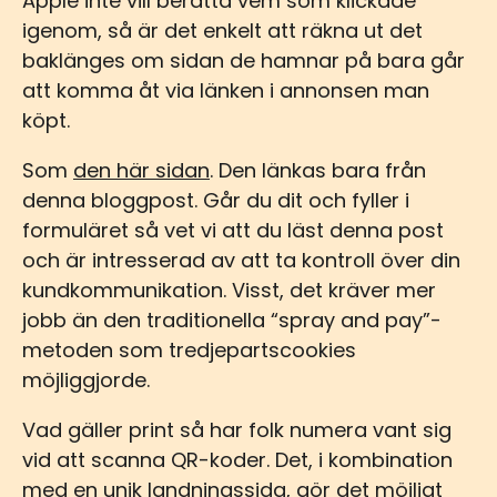
Apple inte vill berätta vem som klickade
igenom, så är det enkelt att räkna ut det
baklänges om sidan de hamnar på bara går
att komma åt via länken i annonsen man
köpt.
Som
den här sidan
. Den länkas bara från
denna bloggpost. Går du dit och fyller i
formuläret så vet vi att du läst denna post
och är intresserad av att ta kontroll över din
kundkommunikation. Visst, det kräver mer
jobb än den traditionella “spray and pay”-
metoden som tredjepartscookies
möjliggjorde.
Vad gäller print så har folk numera vant sig
vid att scanna QR-koder. Det, i kombination
med en unik landningssida, gör det möjligt